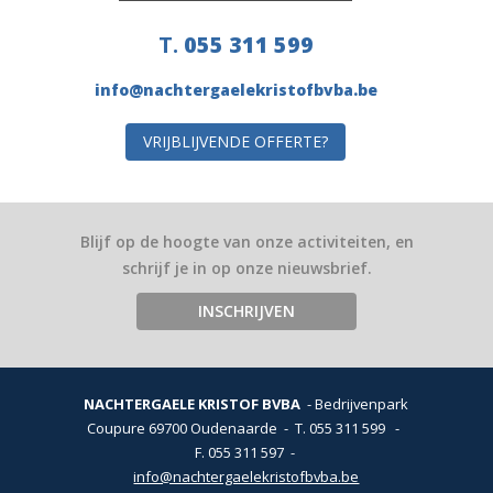
T.
055 311 599
info@nachtergaelekristofbvba.be
VRIJBLIJVENDE OFFERTE?
Blijf op de hoogte van onze activiteiten, en
schrijf je in op onze nieuwsbrief.
INSCHRIJVEN
NACHTERGAELE KRISTOF BVBA
Bedrijvenpark
Coupure 6
9700 Oudenaarde
T.
055 311 599
-
F. 055 311 597
info@nachtergaelekristofbvba.be