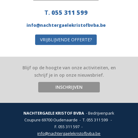
T.
055 311 599
info@nachtergaelekristofbvba.be
VRIJBLIJVENDE OFFERTE?
Blijf op de hoogte van onze activiteiten, en
schrijf je in op onze nieuwsbrief.
INSCHRIJVEN
NACHTERGAELE KRISTOF BVBA
Bedrijvenpark
Coupure 6
9700 Oudenaarde
T.
055 311 599
-
F. 055 311 597
info@nachtergaelekristofbvba.be